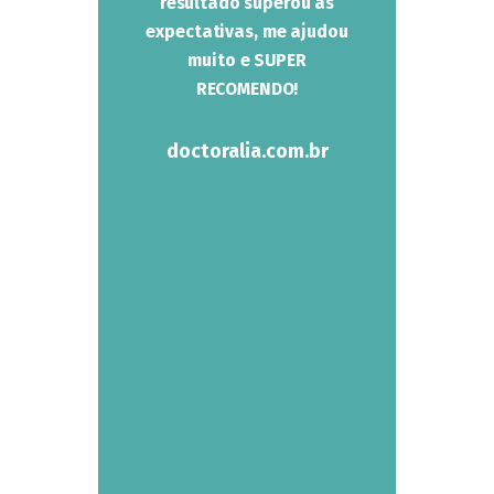
e me
resultado superou às
partic
e da
expectativas, me ajudou
sível.
muito e SUPER
RECOMENDO!
doc
m.br
doctoralia.com.br