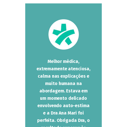
dica,
Melhor médica,
A
a e
extremamente atenciosa,
pr
 seus
calma nas explicações e
de
co pra
muito humana na
paci
 cada
abordagem. Estava em
muito
co
um momento delicado
End
com o
envolvendo auto-estima
avalia
tem em
e a Dra Ana Mari foi
um 
s as
perfeita. Obrigada Dra, o
preo