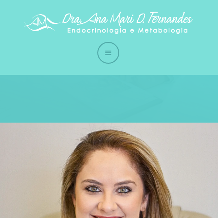
Início
Quem sou
A Clínica
Tratamentos
Contato
Eventos