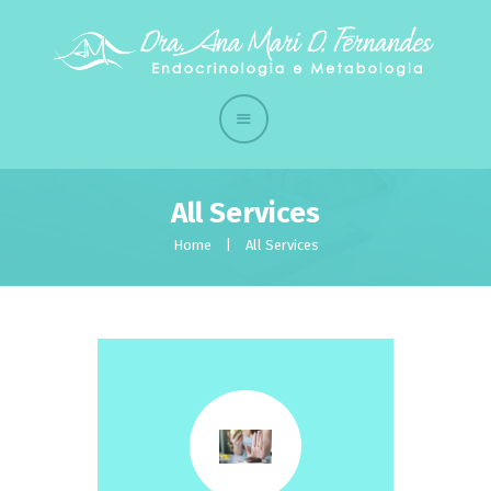
Início
Quem sou
A Clínica
Tratamentos
All Services
Contato
Home
All Services
Eventos