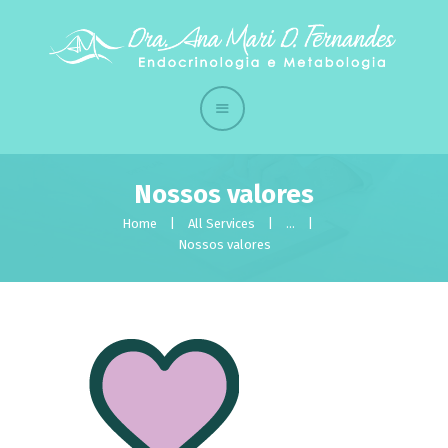
Início
Quem sou
A Clínica
Tratamentos
Nossos valores
Contato
Home
All Services
...
Eventos
Nossos valores