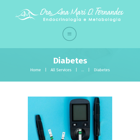
Início
Quem sou
A Clínica
Tratamentos
Diabetes
Contato
Home
All Services
...
Diabetes
Eventos